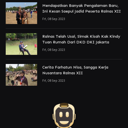
Mendapatkan Banyak Pengalaman Baru,
Ini Kesan Saepul Jadid Peserta Rainas XII
Fri, 08 Sep 2023
Rainas Telah Usai, Simak Kisah Kak Kindy
Tuan Rumah Dari DKD DKI Jakarta
Fri, 08 Sep 2023
Cerita Farhatun Nisa, Sangga Kerja
Nusantara Rainas XII
Fri, 08 Sep 2023