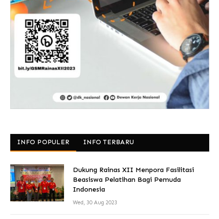
INFO POPULER
INFO TERBARU
Dukung Rainas XII Menpora Fasilitasi
Beasiswa Pelatihan Bagi Pemuda
Indonesia
Wed, 30 Aug 2023