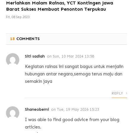
Meriahkan Malam Rainas, YCT Kontingen Jawa
Barat Sukses Membuat Penonton Terpukau
Fri, 08 Sep 2023
18
COMMENTS
Siti sadiah
on
Sun, 10 Mar 2024 13:58
Kegiatan rainas ini sangat bagus untuk menjalin
hubungan antar negara,semoga terus maju dan
semakin jaya
REPLY
Shaneobemi
on
Tue, 19 May 2026 15:23
I was able to find good advice from your blog
articles.