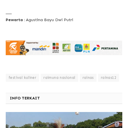
___
Pewarta :
Agustina Bayu Dwi Putri
festival kuliner
raimuna nasional
rainas
rainas12
INFO TERKAIT