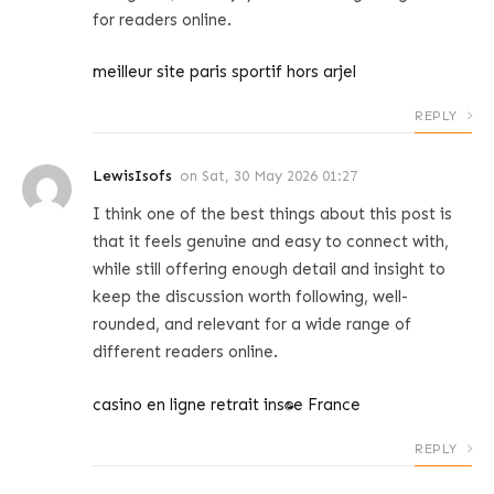
for readers online.
meilleur site paris sportif hors arjel
REPLY
LewisIsofs
on
Sat, 30 May 2026 01:27
I think one of the best things about this post is
that it feels genuine and easy to connect with,
while still offering enough detail and insight to
keep the discussion worth following, well-
rounded, and relevant for a wide range of
different readers online.
casino en ligne retrait instantane France
REPLY