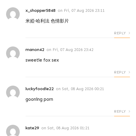
x_shopper5848
on
Fri, 07 Aug 2026 23:11
米婭·哈利法 色情影片
REPLY
manon42
on
Fri, 07 Aug 2026 23:42
sweetie fox sex
REPLY
luckyfoodie22
on
Sat, 08 Aug 2026 00:21
gooning porn
REPLY
kate29
on
Sat, 08 Aug 2026 01:21