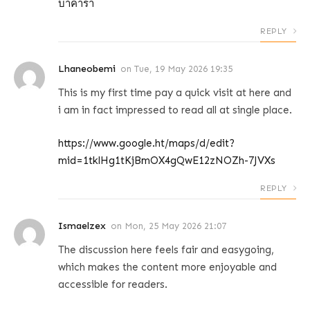
บาคาร่า
REPLY
Lhaneobemi
on
Tue, 19 May 2026 19:35
This is my first time pay a quick visit at here and
i am in fact impressed to read all at single place.
https://www.google.ht/maps/d/edit?
mid=1tklHg1tKjBmOX4gQwE12zNOZh-7JVXs
REPLY
Ismaelzex
on
Mon, 25 May 2026 21:07
The discussion here feels fair and easygoing,
which makes the content more enjoyable and
accessible for readers.