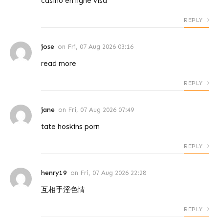
casino en ligne visa
REPLY
jose
on
Fri, 07 Aug 2026 03:16
read more
REPLY
jane
on
Fri, 07 Aug 2026 07:49
tate hoskins porn
REPLY
henry19
on
Fri, 07 Aug 2026 22:28
互相手淫色情
REPLY