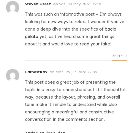
Steven Perez
on
Sat, 30 May 2026 08:18
This was such an informative post – I’m always
looking for new ways to relax. I wonder if you’ve
done a deep dive into the specifics of
bacio
gelato
yet, as I’ve heard some great things
about it and would love to read your take!
REPLY
EarnestKax
on
Mon, 29 Jun 2026 22:08
This post does a great job of presenting the
topic in a easy-to-understand but still thoughtful
way, because the layout, phrasing, and overall
tone make it simple to understand while also
encouraging a meaningful and constructive
conversation in the comments section.