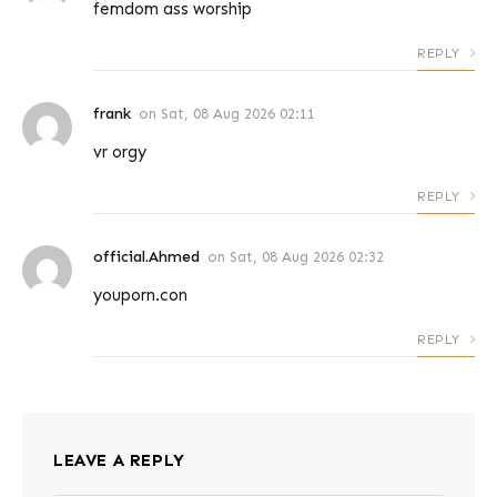
femdom ass worship
REPLY
frank
on
Sat, 08 Aug 2026 02:11
vr orgy
REPLY
official.Ahmed
on
Sat, 08 Aug 2026 02:32
youporn.con
REPLY
LEAVE A REPLY